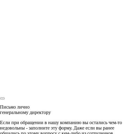
Оставляя свои контактные данные, вы подтверждаете свое
совершеннолетие, соглашаетесь на обработку персональных
данных в соответствии с
Правовой информацией
Спасибо
Мы перезвоним Вам
и с радостью ответим на все вопросы
Ваша заявка
уже была отправлена
Наш менеджер скоро свяжется с Вами!
Письмо лично
генеральному директору
Если при обращении в нашу компанию вы остались чем-то
недовольны - заполните эту форму. Даже если вы ранее
общались по этому вопросу с кем-либо из сотрудников