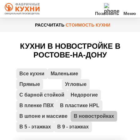
Позвонить
РАССЧИТАТЬ
СТОИМОСТЬ КУХНИ
Кухни
КУХНИ В НОВОСТРОЙКЕ В
Клиентам
РОСТОВЕ-НА-ДОНУ
О нас
Все кухни
Маленькие
Акции
Прямые
Угловые
С барной стойкой
Недорогие
Контакты
В пленке ПВХ
В пластике HPL
В шпоне и массиве
В новостройках
В 5 - этажках
В 9 - этажках