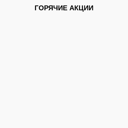
ГОРЯЧИЕ АКЦИИ
ТОЛЬКО В
АВГУСТЕ
СПЕЦИАЛЬНОЕ П
Доставка кухни штатными
Проект и расче
автомобилями компании!
дому!
БЕСПЛАТНО ПО ГОРОДУ!
БЕСПЛАТНО!