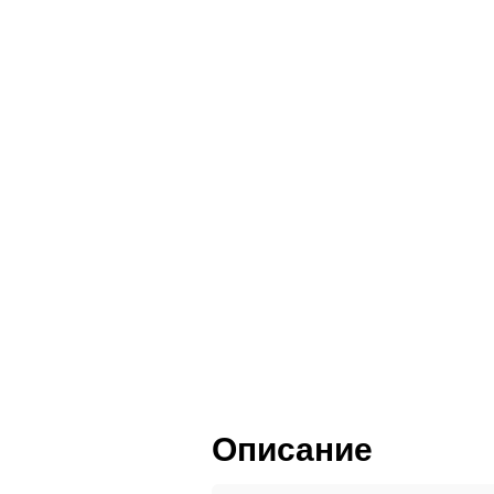
Пленка ПВХ
Пластик HPL
Шпон и массив
Описание