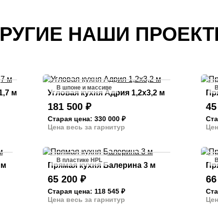
РУГИЕ НАШИ ПРОЕК
В шпоне и массиве
В
1,7 м
Угловая кухня Адрия 1,2х3,2 м
Пр
181 500
₽
45
Старая цена: 330 000
₽
Ста
Цена весь за гарнитур
Цен
В пластике HPL
В
 м
Прямая кухня Балерина 3 м
Пр
65 200
₽
66
Старая цена: 118 545
₽
Ста
Цена весь за гарнитур
Цен