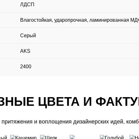
ЛДСП
Влагостойкая, ударопрочная, ламинированная МД
Серый
AKS
2400
ЗНЫЕ ЦВЕТА И ФАКТ
Бесплатная
СКИДКА 10%
 притяжения и воплощения дизайнерских идей, комб
Записаться
Вызвать
ЗНЫЕ ЦВЕТА И ФАКТ
консультация
на бесплатный замер
дизайнера-замерщика