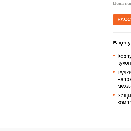
Акции
Цена ве
Рассрочка
РАСС
Гарантии
Письмо директору
В цену
Корп
кухо
Ручки
напр
меха
Защи
компл