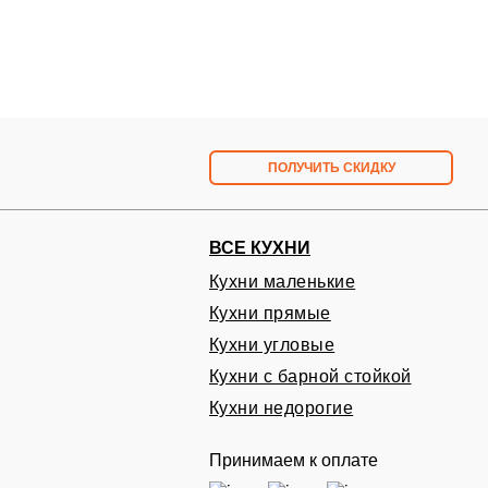
ПОЛУЧИТЬ СКИДКУ
ВСЕ КУХНИ
Кухни маленькие
Кухни прямые
Запишитесь на бесплат
Кухни угловые
в удобное вам время
Кухни с барной стойкой
Проект и расчет кухни на дому БЕСПЛАТ
Кухни недорогие
Принимаем к оплате