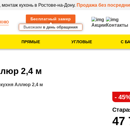
 монтаж кухонь в Ростове-на-Дону.
Продажа без посредни
Бесплатный замер
УХНЮ
Акции
Контакты
Выезжаем
в день обращения
ПРЯМЫЕ
УГЛОВЫЕ
С Б
Тип помещения
Кухня в новостройке
люр 2,4 м
Кухня в 5-этажке
Кухня в 9-этажке
кухня Аллюр 2,4 м
- 45
Клиентам
Стара
Идеи для вашей
47
кухни