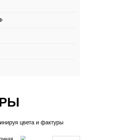
Ф
УРЫ
инируя цвета и фактуры
УРЫ