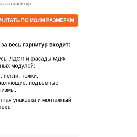
сь за гарнитур
ЧИТАТЬ ПО МОИМ РАЗМЕРАМ
 за весь гарнитур входит:
усы ЛДСП и фасады МДФ
нных модулей;
, петли, ножки,
авляющие, подъемные
низмы;
тная упаковка и монтажный
ект.