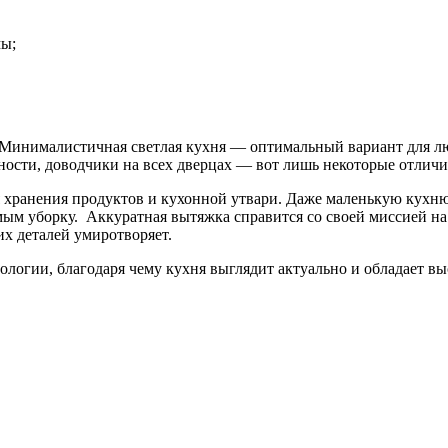
мы;
инималистичная светлая кухня — оптимальный вариант для люб
ности, доводчики на всех дверцах — вот лишь некоторые отличи
я хранения продуктов и кухонной утвари. Даже маленькую кухн
ым уборку. Аккуратная вытяжка справится со своей миссией на в
х деталей умиротворяет.
логии, благодаря чему кухня выглядит актуально и обладает в