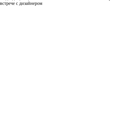
встрече с дизайнером
разные цвета и фактуры
1Белый ясень
2Шелк жемчужно-серый
3Бежевый ясень
4Кашемир
5Шелк бежевый