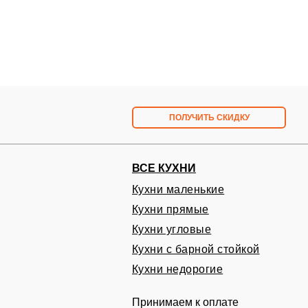
ПОЛУЧИТЬ СКИДКУ
ВСЕ КУХНИ
Кухни маленькие
Кухни прямые
Запишитесь на бесплат
Кухни угловые
в удобное вам время
Кухни с барной стойкой
Проект и расчет кухни на дому БЕСПЛАТ
Кухни недорогие
Принимаем к оплате