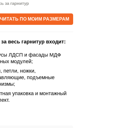
сь за гарнитур
ЧИТАТЬ ПО МОИМ РАЗМЕРАМ
 за весь гарнитур входит:
усы ЛДСП и фасады МДФ
нных модулей;
, петли, ножки,
авляющие, подъемные
низмы;
тная упаковка и монтажный
ект.