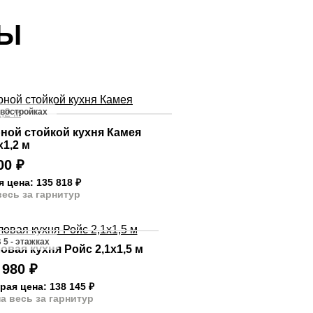
ТЫ
овостройках
ной стойкой кухня Камея
х1,2 м
700
₽
я цена: 135 818
₽
весь за гарнитур
 5 - этажках
овая кухня Ройс 2,1х1,5 м
 980
₽
рая цена: 138 145
₽
а весь за гарнитур