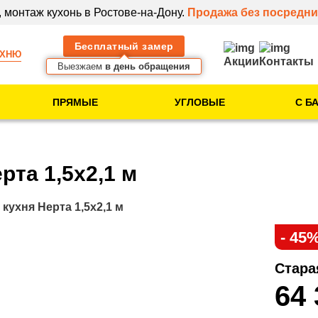
 монтаж кухонь в Ростове-на-Дону.
Продажа без посредни
Бесплатный замер
УХНЮ
Акции
Контакты
Выезжаем
в день обращения
ПРЯМЫЕ
УГЛОВЫЕ
С Б
Тип помещения
Кухня в новостройке
рта 1,5х2,1 м
Кухня в 5-этажке
Кухня в 9-этажке
 кухня Нерта 1,5х2,1 м
- 45
Клиентам
Стара
Идеи для вашей
64
кухни