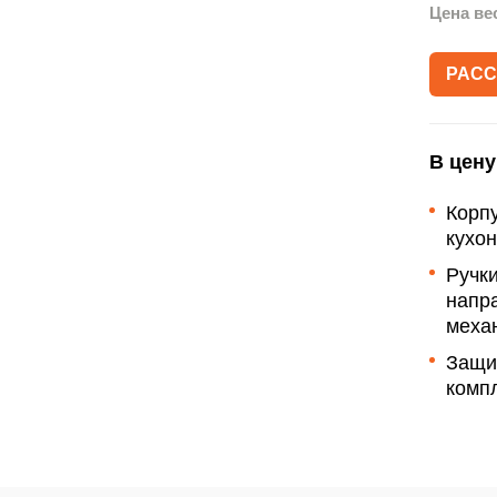
Акции
Цена ве
Рассрочка
РАСС
Гарантии
Письмо директору
В цену
Корп
кухо
Ручки
напр
меха
Защи
компл