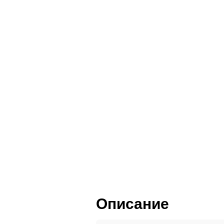
Пленка ПВХ
Пластик HPL
Шпон и массив
Описание