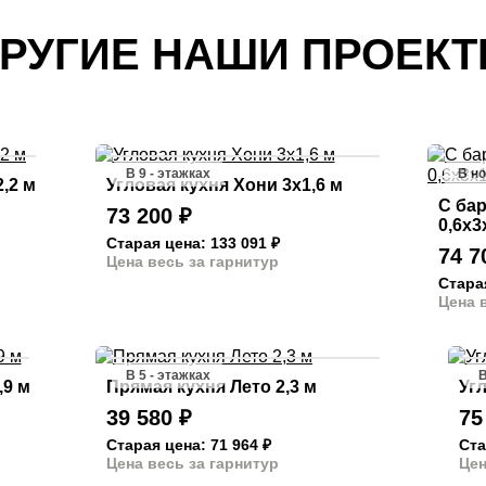
РУГИЕ НАШИ ПРОЕК
В 9 - этажках
В н
,2 м
Угловая кухня Хони 3х1,6 м
С бар
73 200
₽
0,6х3
Старая цена: 133 091
₽
74 
Цена весь за гарнитур
Стара
Цена 
В 5 - этажках
В
,9 м
Прямая кухня Лето 2,3 м
Угл
39 580
₽
75
Старая цена: 71 964
₽
Ста
Цена весь за гарнитур
Цен