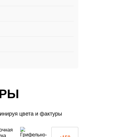
УРЫ
инируя цвета и фактуры
УРЫ