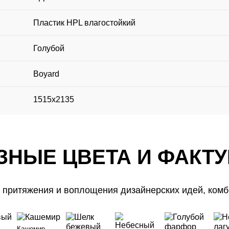
Пластик HPL влагостойкий
Голубой
Boyard
1515х2135
ЗНЫЕ ЦВЕТА И ФАКТ
 притяжения и воплощения дизайнерских идей, комб
Бесплатная
СКИДКА 10%
Записаться
Вызвать
ЗНЫЕ ЦВЕТА И ФАКТ
консультация
Кашемир