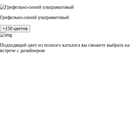
Грифельно-синий ультраматовый
+150 цветов
Подходящий цвет из полного каталога
вы сможете выбрать на
встрече с дизайнером
разные цвета и фактуры
1Белый ясень
2Шелк жемчужно-серый
3Бежевый ясень