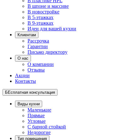
В пластике HPL
В шпоне и массиве
В новостройке
В 5-этажках
В 9-этажках
Идеи для вашей кухни
Клиентам
Рассрочка
Гарантии
Письмо директору
О нас
О компании
Отзывы
Акции
Контакты
БЕсплатная консультация
Виды кухни
Маленькие
Прямые
Угловые
С барной стойкой
Недорогие
Тип помещения