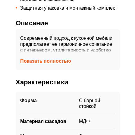
Защитная упаковка и монтажный комплект.
Описание
Современный подход к кухонной мебели,
предполагает ее гармоничное сочетание
с интерьером, утилитарность и удобство
повседневного использования.
Показать полностью
Учитывая открытую планировку студии,
белая кухня смотрится стильно, нарядно,
при этом не акцентируя на себе все
Характеристики
внимание и не доминируя в интерьере!
Небольшая барная стойка, отлично
зонирует пространство, в тоже время
Форма
С барной
предлагая дополнительное место для
стойкой
хранения.
Материал фасадов
МДФ
Чтобы придать кухне дополнительного
шарма, мы уделили внимание мелочам —
фрезеровке фасадов, стильным ручкам и